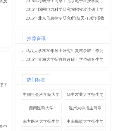
研究生招生简章
2015年考研招生简章：北京电子科技学院
09-05
将及
2015年研究生招生简章
2015年国网电力科学研究院招收攻读硕士学
09-05
位研究生简章
2015年北京信息控制研究所(航天710所)招收
09-05
攻读硕士学位研究生简章
09-05
推荐资讯
武汉大学2020年硕士研究生复试录取工作公
▪
告
2015年青海大学招收攻读硕士学位研究生简
▪
章
热门标签
理了
中国社会科学院大学
华中农业大学招生简
章
西南医科大学
温州大学招生简章
南方医科大学招生简
中南民族大学招生简
章中