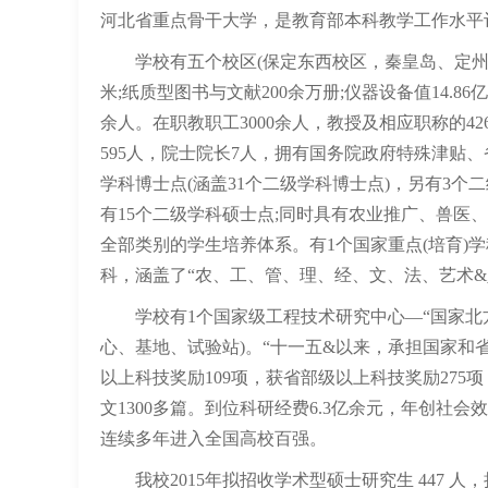
河北省重点骨干大学，是教育部本科教学工作水平
学校有五个校区(保定东西校区，秦皇岛、定州校区
米;纸质型图书与文献200余万册;仪器设备值14.86亿
余人。在职教职工3000余人，教授及相应职称的42
595人，院士院长7人，拥有国务院政府特殊津贴、
学科博士点(涵盖31个二级学科博士点)，另有3个二
有15个二级学科硕士点;同时具有农业推广、兽医
全部类别的学生培养体系。有1个国家重点(培育)
科，涵盖了“农、工、管、理、经、文、法、艺术
学校有1个国家级工程技术研究中心—“国家北方
心、基地、试验站)。“十一五&以来，承担国家和省
以上科技奖励109项，获省部级以上科技奖励275项
文1300多篇。到位科研经费6.3亿余元，年创
连续多年进入全国高校百强。
我校2015年拟招收学术型硕士研究生 447 人，