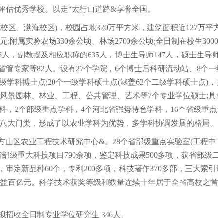
评估优秀学校。以走“太行山道路&享誉全国。
、渤海校区)，校园占地320万平方米，建筑面积近127万平
元;附属实验农场330余公顷、林场2700余公顷;全日制在校生3000
6人，副教授及相应职称的635人，博士生导师147人，硕士生导
省管专家等82人。设有27个学院，6个博士后科研流动站、8个一
级学科博士点;20个一级学科硕士点(涵盖62个二级学科硕士点)，
、风景园林、林业、工程、公共管理、艺术等7个专业学位硕士;具
学科，2个部级重点学科，4个河北省强势特色学科，16个省级重点
&八大门类，形成了以农业学科为优势，多学科协调发展的格局。
山区农业工程技术研究中心&。28个省部级重点实验室(工程中
部级重大科技项目790余项，鉴定科技成果500多项，获省部级
，审定新品种60个，专利200多项，科技著作370多部，三大索引
社会效益百亿元。科学技术获奖等级和数量连续十年居于全省高校之
拟招收全日制专业学位研究生 346人。