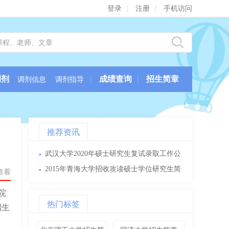
登录
|
注册
|
手机访问
调剂
成绩查询
招生简章
调剂信息
调剂指导
推荐资讯
武汉大学2020年硕士研究生复试录取工作公
▪
告
2015年青海大学招收攻读硕士学位研究生简
▪
次查看
章
院
热门标签
招生