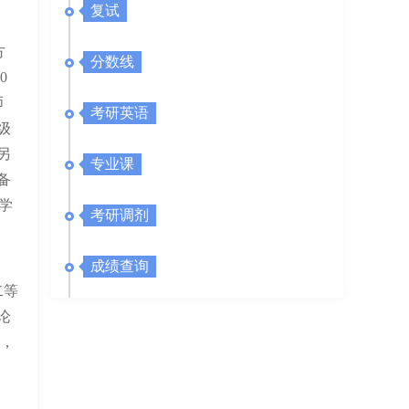
复试
方
分数线
0
师
考研英语
级
另
专业课
备
学
考研调剂
成绩查询
二等
论
首，