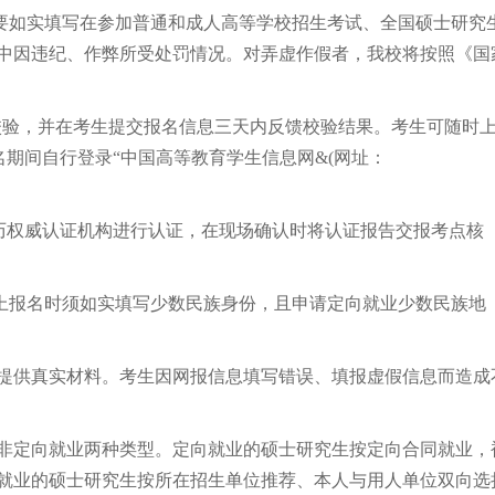
要如实填写在参加普通和成人高等学校招生考试、全国硕士研究
中因违纪、作弊所受处罚情况。对弄虚作假者，我校将按照《国
校验，并在考生提交报名信息三天内反馈校验结果。考生可随时
名期间自行登录“中国高等教育学生信息网&(网址：
历权威认证机构进行认证，在现场确认时将认证报告交报考点核
上报名时须如实填写少数民族身份，且申请定向就业少数民族地
提供真实材料。考生因网报信息填写错误、填报虚假信息而造成
非定向就业两种类型。定向就业的硕士研究生按定向合同就业，
就业的硕士研究生按所在招生单位推荐、本人与用人单位双向选