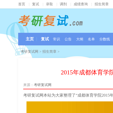
首页
|
复试
|
录取
|
调剂
|
成绩查询
|
招生简章
主页
复试
常识
公告
大纲
名单
分数线
考研复试网
>
招生简章
>
2015年成都体育
来源：
考研复试网
考研复试网本站为大家整理了“成都体育学院201